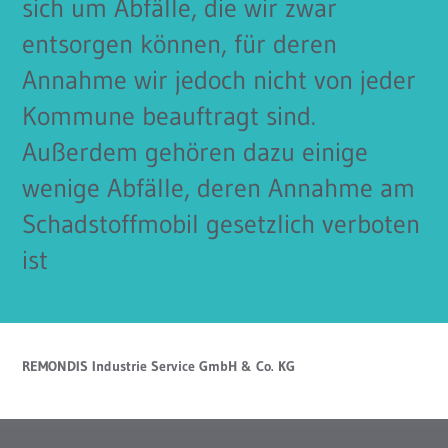
sich um Abfälle, die wir zwar
entsorgen können, für deren
Annahme wir jedoch nicht von jeder
Kommune beauftragt sind.
Außerdem gehören dazu einige
wenige Abfälle, deren Annahme am
Schadstoffmobil gesetzlich verboten
ist
REMONDIS Industrie Service GmbH & Co. KG