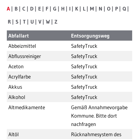
A
B
C
D
E
F
G
H
I
K
L
M
N
O
P
Q
R
S
T
U
V
W
Z
Abfallart
Entsorgungsweg
Abbeizmittel
SafetyTruck
Abflussreiniger
SafetyTruck
Aceton
SafetyTruck
Acrylfarbe
SafetyTruck
Akkus
SafetyTruck
Alkohol
SafetyTruck
Altmedikamente
Gemäß Annahmevorgabe
Kommune. Bitte dort
nachfragen
Altöl
Rücknahmesystem des